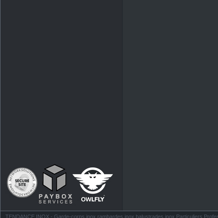
TENDANCE INOX - Garde-corps inox rambardes inox balustrades inox Particuliers Profess