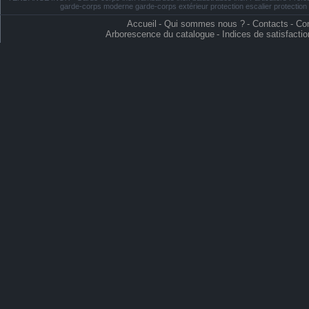
garde-corps moderne garde-corps extérieur protection escalier protectio
Accueil
-
Qui sommes nous ?
-
Contacts
-
Con
Arborescence du catalogue
-
Indices de satisfactio