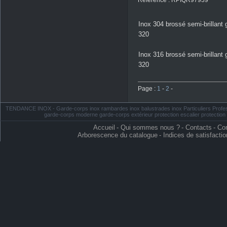
Reference : RPIQR97939
Inox 304 brossé semi-brillant 
320
Inox 316 brossé semi-brillant 
320
Page :
1
-
2
-
TENDANCE INOX - Garde-corps inox rambardes inox balustrades inox Particuliers Profess
garde-corps moderne garde-corps extérieur protection escalier protectio
Accueil
-
Qui sommes nous ?
-
Contacts
-
Con
Arborescence du catalogue
-
Indices de satisfactio