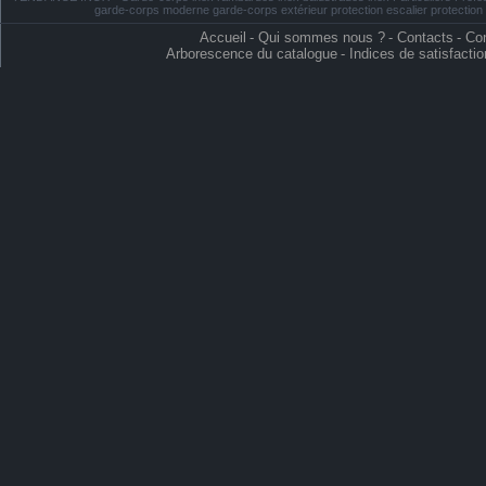
garde-corps moderne garde-corps extérieur protection escalier protectio
Accueil
-
Qui sommes nous ?
-
Contacts
-
Con
Arborescence du catalogue
-
Indices de satisfactio