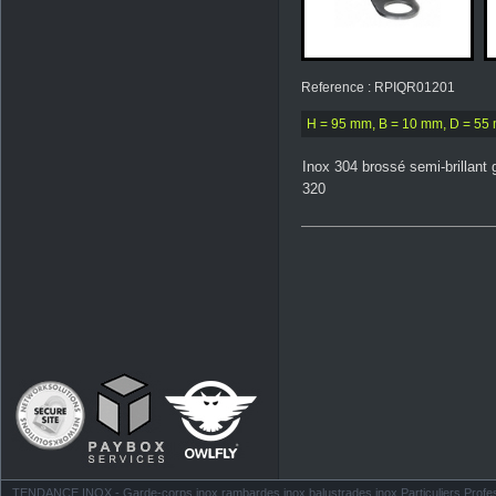
Reference : RPIQR01201
H = 95 mm, B = 10 mm, D = 55
Inox 304 brossé semi-brillant 
320
TENDANCE INOX - Garde-corps inox rambardes inox balustrades inox Particuliers Profess