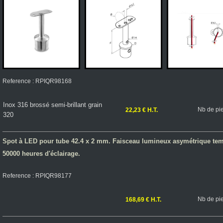
Reference : RPIQR98168
Inox 316 brossé semi-brillant grain
Nb de pi
22,23 € H.T.
320
Spot à LED pour tube 42.4 x 2 mm. Faisceau lumineux asymétrique tem
50000 heures d'éclairage.
Reference : RPIQR98177
Nb de pi
168,69 € H.T.