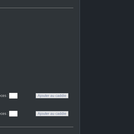
eces
:
eces
: