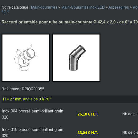
Notre catalogue :
Main-courantes
>
Main-Courantes Inox LED
>
Accessoires
>
Po
42.4
Raccord orientable pour tube ou main-courante Ø 42,4 x 2,0 - de 0° à 70
Reference : RPIQR01355
H = 27 mm, angle de 0 à 70°
Inox 304 brossé semi-brillant grain
Nb de pi
26,10 € H.T.
320
Inox 316 brossé semi-brillant grain
Nb de pi
33,04 € H.T.
320