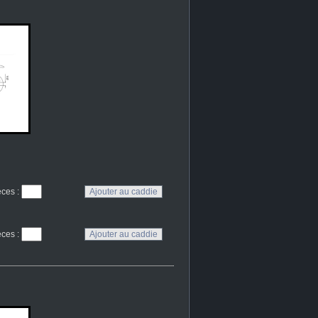
eces
:
eces
: