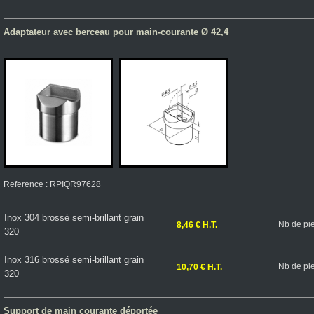
Adaptateur avec berceau pour main-courante Ø 42,4
Reference : RPIQR97628
Inox 304 brossé semi-brillant grain
Nb de pi
8,46 € H.T.
320
Inox 316 brossé semi-brillant grain
Nb de pi
10,70 € H.T.
320
Support de main courante déportée