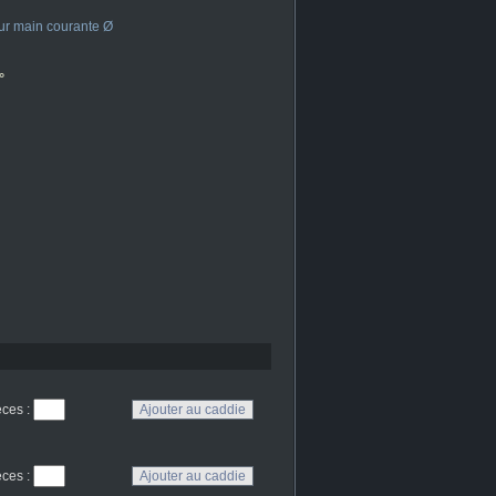
ur main courante Ø
°
eces
:
eces
: