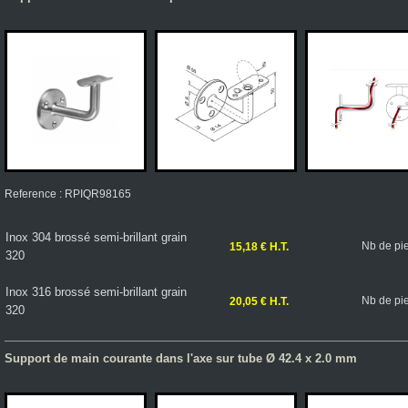
Reference : RPIQR98165
Inox 304 brossé semi-brillant grain
Nb de pi
15,18 € H.T.
320
Inox 316 brossé semi-brillant grain
Nb de pi
20,05 € H.T.
320
Support de main courante dans l'axe sur tube Ø 42.4 x 2.0 mm