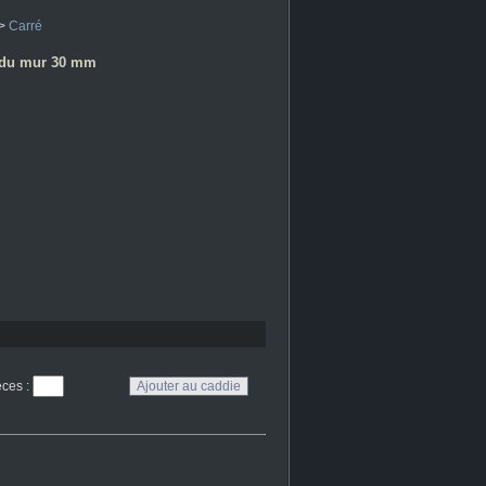
>
Carré
t du mur 30 mm
eces
: