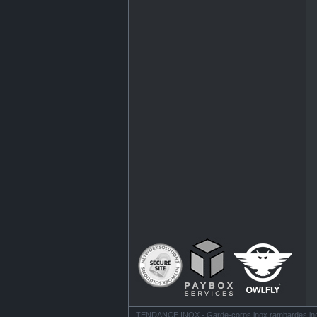
TENDANCE INOX - Garde-corps inox rambardes inox ba