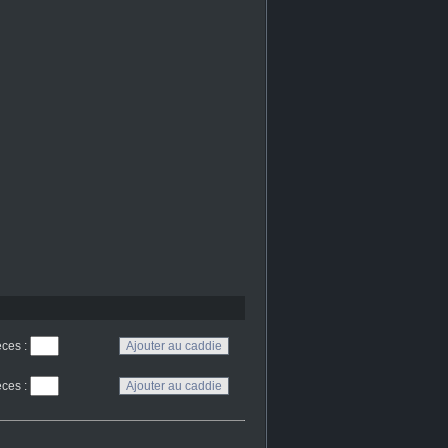
eces
:
eces
: