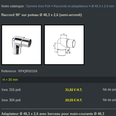
Notre catalogue :
Gamme Inox Poli
>
Raccords et adaptateurs
>
Ø 48.3 x 2.6 mm
Raccord 90° sur poteau Ø 48,3 x 2,6 (semi-arrondi)
Reference : RPIQR00339
H = 35 mm
Inox 316 poli
Nb de pi
31,92 € H.T.
Inox 304 poli
Nb de pi
20,55 € H.T.
Adaptateur Ø 48,3 x 2,6 avec berceau pour main-courante Ø 48,3