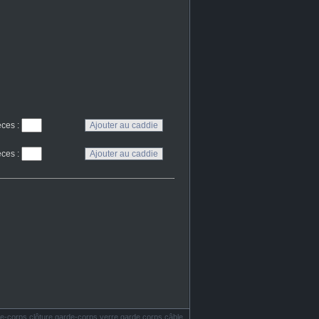
eces
:
eces
:
e-corps clôture garde-corps verre garde corps câble