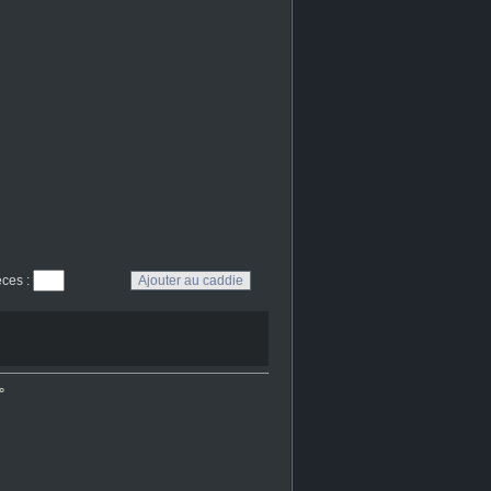
eces
:
°