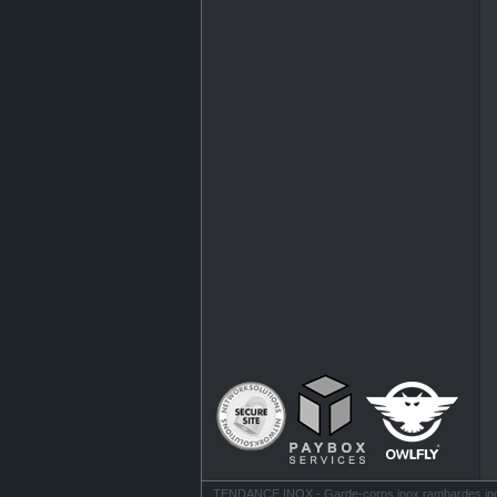
TENDANCE INOX - Garde-corps inox rambardes inox ba