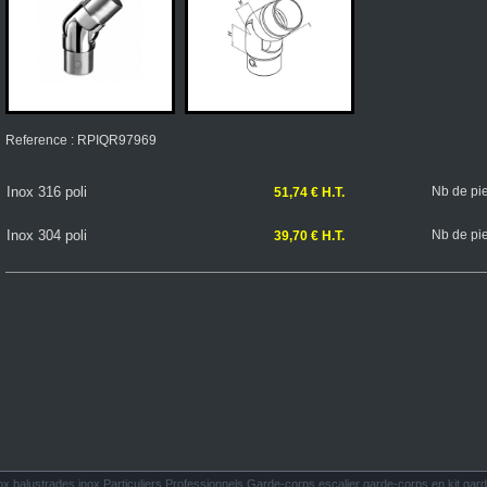
Reference : RPIQR97969
Inox 316 poli
Nb de pi
51,74 € H.T.
Inox 304 poli
Nb de pi
39,70 € H.T.
lustrades inox Particuliers Professionnels Garde-corps escalier garde-corps en kit gard