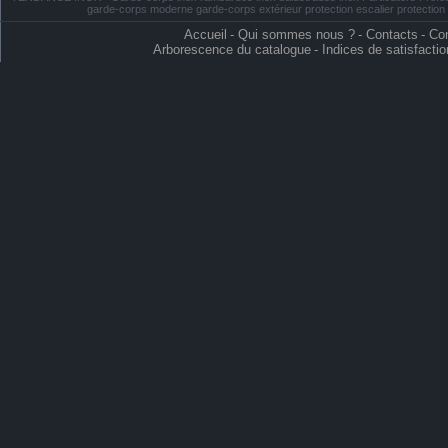
garde-corps moderne garde-corps extérieur protection escalier protectio
Accueil
-
Qui sommes nous ?
-
Contacts
-
Con
Arborescence du catalogue
-
Indices de satisfactio