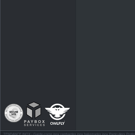
TENDANCE INOX - Garde-corps inox rambardes inox balustrades inox Particuliers Profess