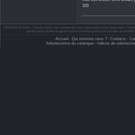
320
TENDANCE INOX - Garde-corps inox rambardes inox balustrades inox Particuliers Profess
garde-corps moderne garde-corps extérieur protection escalier protectio
Accueil
-
Qui sommes nous ?
-
Contacts
-
Con
Arborescence du catalogue
-
Indices de satisfactio