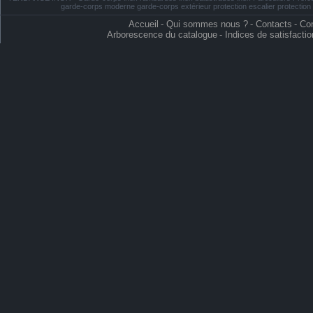
garde-corps moderne garde-corps extérieur protection escalier protectio
Accueil
-
Qui sommes nous ?
-
Contacts
-
Con
Arborescence du catalogue
-
Indices de satisfactio