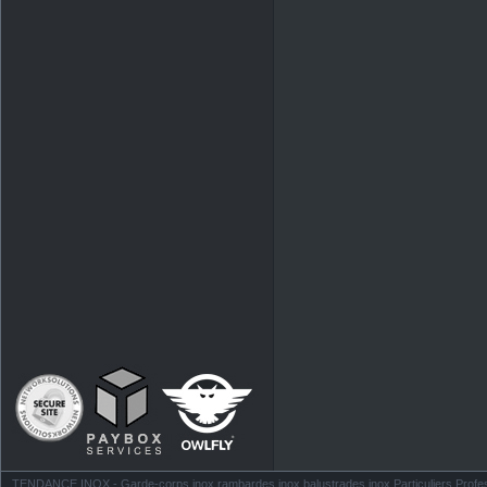
TENDANCE INOX - Garde-corps inox rambardes inox balustrades inox Particuliers Profess