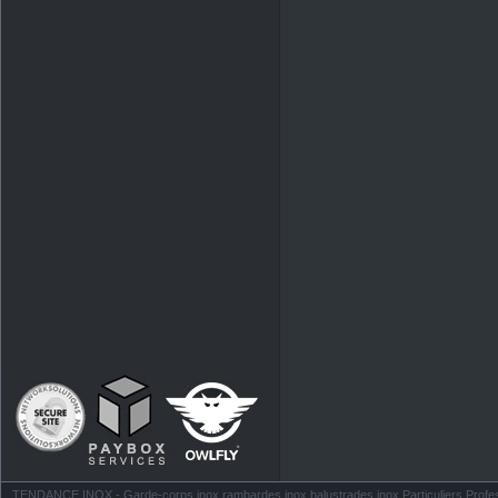
TENDANCE INOX - Garde-corps inox rambardes inox balustrades inox Particuliers Profess