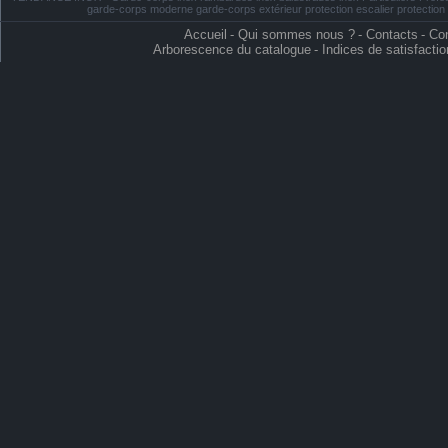
garde-corps moderne garde-corps extérieur protection escalier protectio
Accueil
-
Qui sommes nous ?
-
Contacts
-
Con
Arborescence du catalogue
-
Indices de satisfactio