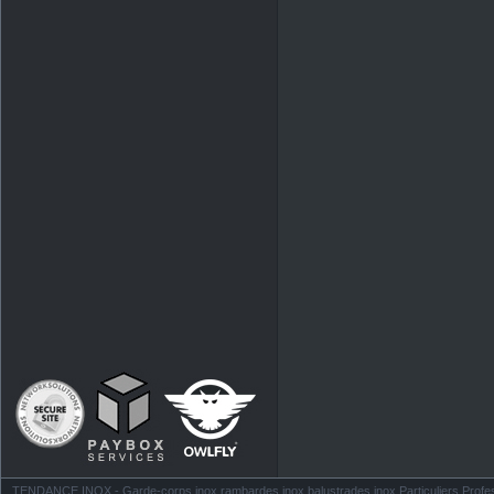
TENDANCE INOX - Garde-corps inox rambardes inox balustrades inox Particuliers Profess