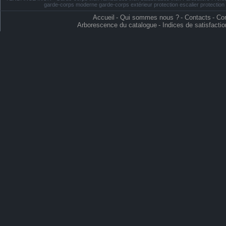
garde-corps moderne garde-corps extérieur protection escalier protectio
Accueil
-
Qui sommes nous ?
-
Contacts
-
Con
Arborescence du catalogue
-
Indices de satisfactio