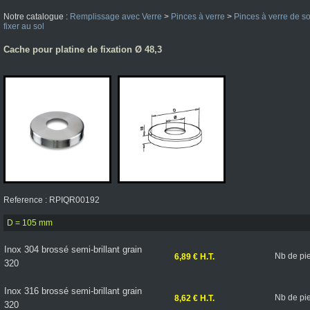
Notre catalogue :
Remplissage avec Verre
>
Pinces à verre
>
Pinces à verre de so
fixer au sol
Cache pour platine de fixation Ø 48,3
Reference : RPIQR00192
D = 105 mm
Inox 304 brossé semi-brillant grain
Nb de pi
6,89 € H.T.
320
Inox 316 brossé semi-brillant grain
Nb de pi
8,62 € H.T.
320