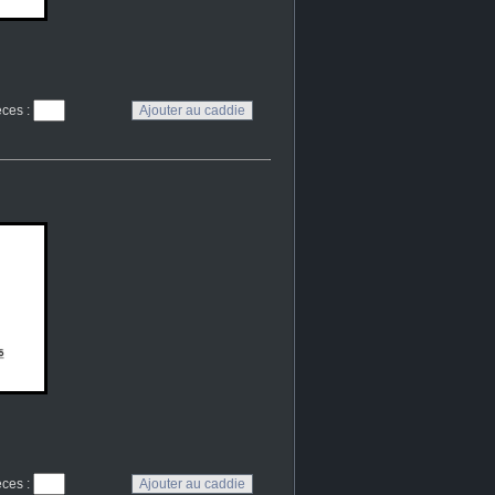
eces
:
eces
: