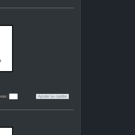
eces
: