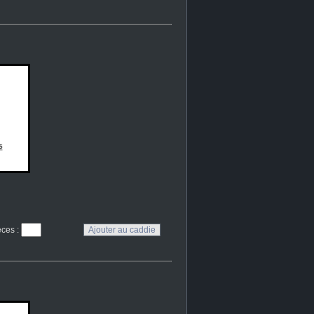
eces
: