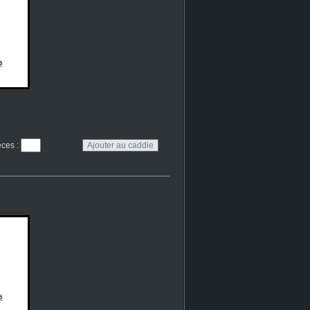
eces
: