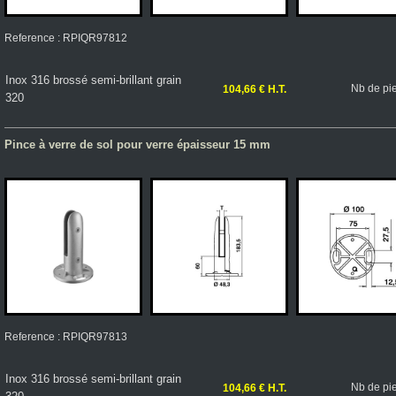
Reference : RPIQR97812
Inox 316 brossé semi-brillant grain
Nb de pi
104,66 € H.T.
320
Pince à verre de sol pour verre épaisseur 15 mm
Reference : RPIQR97813
Inox 316 brossé semi-brillant grain
Nb de pi
104,66 € H.T.