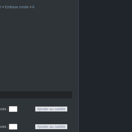
l
>
Embase ronde
>
A
eces
:
eces
: