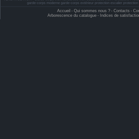
garde-corps moderne garde-corps extérieur protection escalier protectio
Accueil
-
Qui sommes nous ?
-
Contacts
-
Con
Arborescence du catalogue
-
Indices de satisfactio