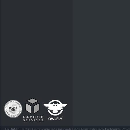
TENDANCE INOX - Garde-corps inox rambardes inox balustrades inox Particuliers Profess