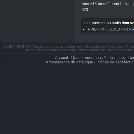
Inox 316 brossé semi-brillant 
320
Les produits ou outils dont vo
RPIQR-VNQS12/13 - Vis 6 pan
TENDANCE INOX - Garde-corps inox rambardes inox balustrades inox Particuliers Profess
garde-corps moderne garde-corps extérieur protection escalier protectio
Accueil
-
Qui sommes nous ?
-
Contacts
-
Con
Arborescence du catalogue
-
Indices de satisfactio