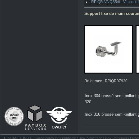
RPIQR-VNQS5/6 - Vis cruxifo
Support fixe de main-couran
Reference : RPIQR97920
Inox 304 brossé semi-brillant 
320
Inox 316 brossé semi-brillant 
TENDANCE INOX - Garde-corps inox rambardes inox balustrades inox Particuliers Profess