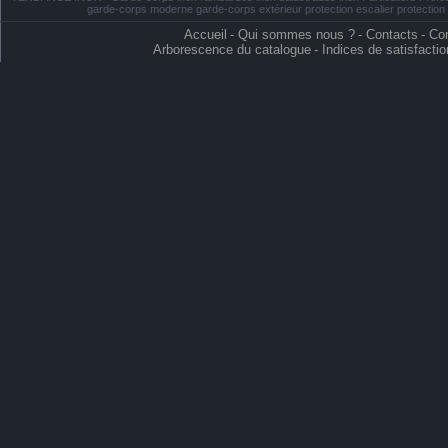
garde-corps moderne garde-corps extérieur protection escalier protectio
Accueil
-
Qui sommes nous ?
-
Contacts
-
Con
Arborescence du catalogue
-
Indices de satisfactio