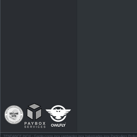
TENDANCE INOX - Garde-corps inox rambardes inox balustrades inox Particuliers Profess