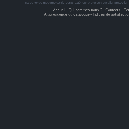
garde-corps moderne garde-corps extérieur protection escalier protectio
Accueil
-
Qui sommes nous ?
-
Contacts
-
Con
Arborescence du catalogue
-
Indices de satisfactio