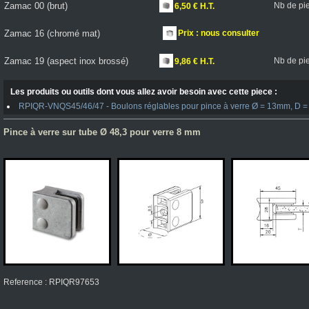
Zamac 00 (brut)
Nb de pi
6,50 € H.T.
Zamac 16 (chromé mat)
Prix : nous consulter
Zamac 19 (aspect inox brossé)
Nb de pi
9,86 € H.T.
Les produits ou outils dont vous allez avoir besoin avec cette piece :
RPIQR-VNQS45/46/47 - Boulons réglables pour pince à verre Ø = 13mm, D = 
Pince à verre sur tube Ø 48,3 pour verre 8 mm
Reference : RPIQR97653