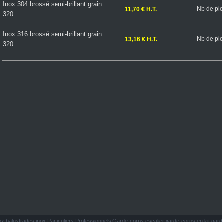
Inox 304 brossé semi-brillant grain
Nb de pi
11,70 € H.T.
320
Inox 316 brossé semi-brillant grain
Nb de pi
13,16 € H.T.
320
lustrades inox Particuliers Professionnels Garde-corps escalier garde-corps en kit gard