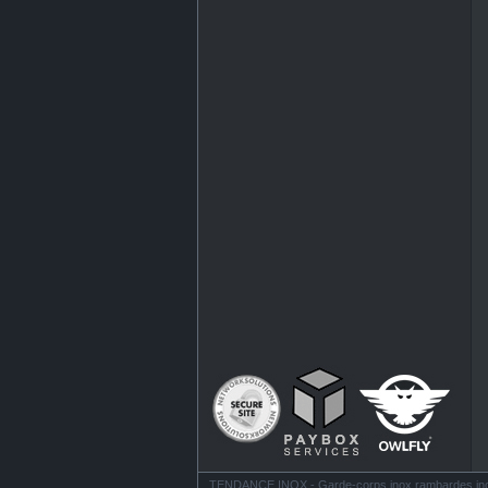
TENDANCE INOX - Garde-corps inox rambardes inox ba