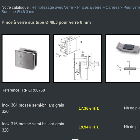
Notre catalogue :
Remplissage avec Verre
>
Pinces à verre
>
Carrées
>
Pour verr
Sur tube Ø 48.3 mm
Pince à verre sur tube Ø 48,3 pour verre 8 mm
Reference : RPIQR00768
Inox 304 brossé semi-brillant grain
Nb de pi
17,36 € H.T.
320
Inox 316 brossé semi-brillant grain
Nb de pi
19,94 € H.T.
320