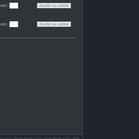
eces
:
eces
:
e-corps clôture garde-corps verre garde corps câble