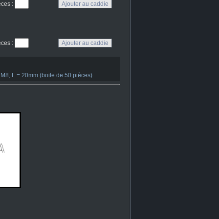
eces
:
eces
:
M8, L = 20mm (boite de 50 pièces)