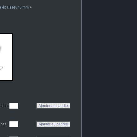
e épaisseur 8 mm
>
eces
:
eces
: