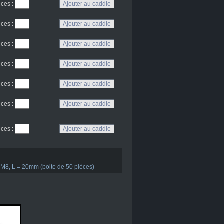
eces
:
eces
:
eces
:
eces
:
eces
:
eces
:
eces
:
M8, L = 20mm (boite de 50 pièces)