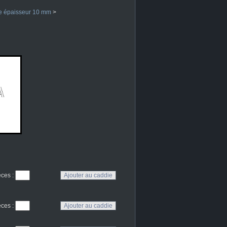
re épaisseur 10 mm
>
eces
:
eces
: