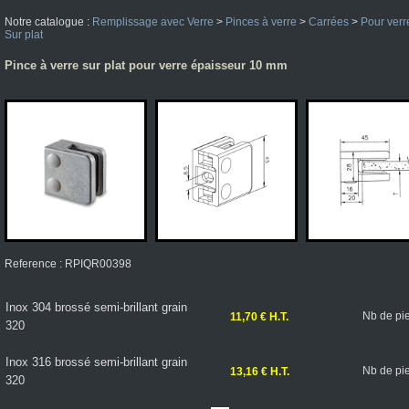
Notre catalogue :
Remplissage avec Verre
>
Pinces à verre
>
Carrées
>
Pour ver
Sur plat
Pince à verre sur plat pour verre épaisseur 10 mm
Reference : RPIQR00398
Inox 304 brossé semi-brillant grain
Nb de pi
11,70 € H.T.
320
Inox 316 brossé semi-brillant grain
Nb de pi
13,16 € H.T.
320