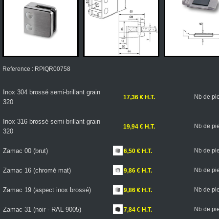
Reference : RPIQR00758
Inox 304 brossé semi-brillant grain
Nb de pi
17,36 € H.T.
320
Inox 316 brossé semi-brillant grain
Nb de pi
19,94 € H.T.
320
Zamac 00 (brut)
Nb de pi
6,50 € H.T.
Zamac 16 (chromé mat)
Nb de pi
9,86 € H.T.
Zamac 19 (aspect inox brossé)
Nb de pi
9,86 € H.T.
Zamac 31 (noir - RAL 9005)
Nb de pi
7,84 € H.T.