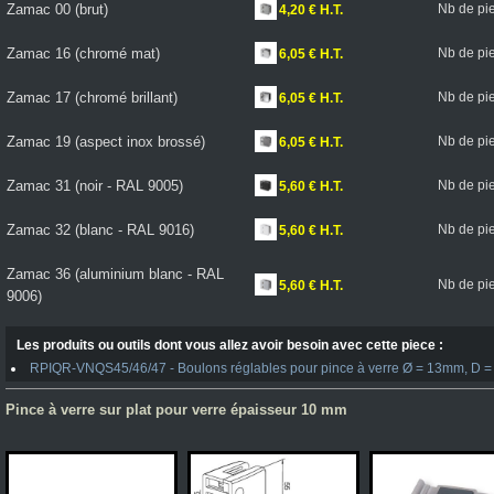
Zamac 00 (brut)
Nb de pi
4,20 € H.T.
Zamac 16 (chromé mat)
Nb de pi
6,05 € H.T.
Zamac 17 (chromé brillant)
Nb de pi
6,05 € H.T.
Zamac 19 (aspect inox brossé)
Nb de pi
6,05 € H.T.
Zamac 31 (noir - RAL 9005)
Nb de pi
5,60 € H.T.
Zamac 32 (blanc - RAL 9016)
Nb de pi
5,60 € H.T.
Zamac 36 (aluminium blanc - RAL
Nb de pi
5,60 € H.T.
9006)
Les produits ou outils dont vous allez avoir besoin avec cette piece :
RPIQR-VNQS45/46/47 - Boulons réglables pour pince à verre Ø = 13mm, D = 
Pince à verre sur plat pour verre épaisseur 10 mm