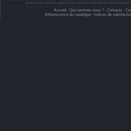
garde-corps moderne garde-corps extérieur protection escalier protectio
Accueil
-
Qui sommes nous ?
-
Contacts
-
Con
Arborescence du catalogue
-
Indices de satisfactio