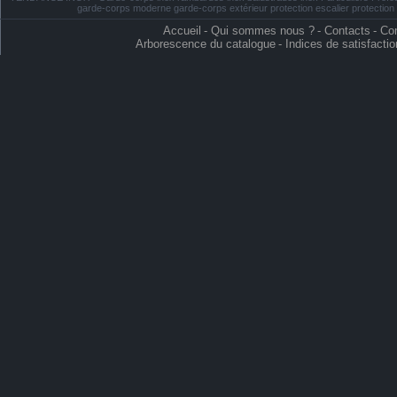
garde-corps moderne garde-corps extérieur protection escalier protectio
Accueil
-
Qui sommes nous ?
-
Contacts
-
Con
Arborescence du catalogue
-
Indices de satisfactio