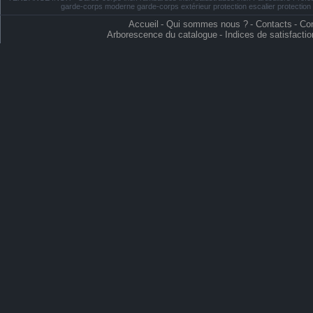
garde-corps moderne garde-corps extérieur protection escalier protectio
Accueil
-
Qui sommes nous ?
-
Contacts
-
Con
Arborescence du catalogue
-
Indices de satisfactio