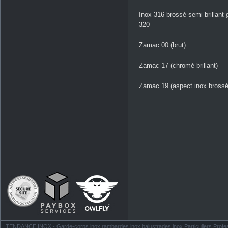
Inox 316 brossé semi-brillant 
320
Zamac 00 (brut)
Zamac 17 (chromé brillant)
Zamac 19 (aspect inox brossé
TENDANCE INOX - Garde-corps inox rambardes inox balustrades inox Particuliers Profess