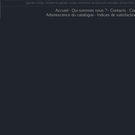
garde-corps moderne garde-corps extérieur protection escalier protectio
Accueil
-
Qui sommes nous ?
-
Contacts
-
Con
Arborescence du catalogue
-
Indices de satisfactio