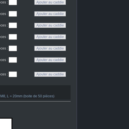
eces
:
eces
:
eces
:
eces
:
eces
:
eces
:
eces
:
M8, L = 20mm (boite de 50 pièces)