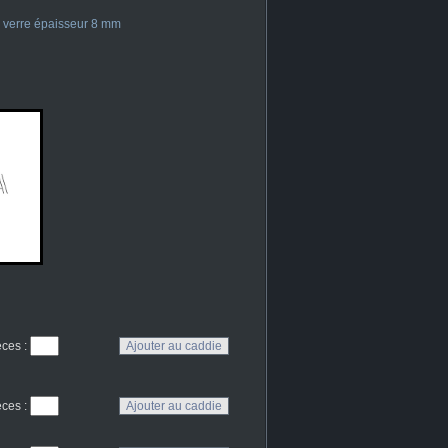
 verre épaisseur 8 mm
eces
:
eces
: