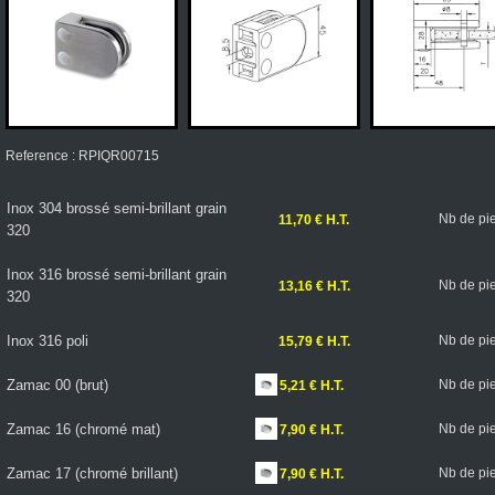
Reference : RPIQR00715
Inox 304 brossé semi-brillant grain
Nb de pi
11,70 € H.T.
320
Inox 316 brossé semi-brillant grain
Nb de pi
13,16 € H.T.
320
Inox 316 poli
Nb de pi
15,79 € H.T.
Zamac 00 (brut)
Nb de pi
5,21 € H.T.
Zamac 16 (chromé mat)
Nb de pi
7,90 € H.T.
Zamac 17 (chromé brillant)
Nb de pi
7,90 € H.T.