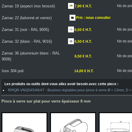
Zamac 19 (aspect inox brossé)
Nb de pi
7,90 € H.T.
Zamac 22 (laitonné et vernis)
Prix : nous consulter
Zamac 31 (noir - RAL 9005)
Nb de pi
6,50 € H.T.
Zamac 32 (blanc - RAL 9016)
Nb de pi
6,50 € H.T.
Zamac 36 (aluminium blanc - RAL
Nb de pi
6,50 € H.T.
9006)
Inox 304 poli
Nb de pi
14,00 € H.T.
Les produits ou outils dont vous allez avoir besoin avec cette piece :
RPIQR-VNQS45/46/47 - Boulons réglables pour pince à verre Ø = 13mm, D = 
Pince à verre sur plat pour verre épaisseur 8 mm