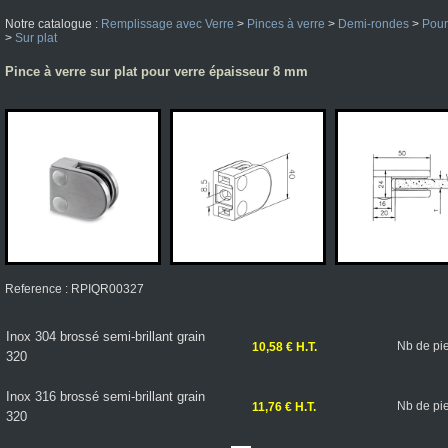
Notre catalogue :
Remplissage avec Verre
>
Pinces à verre
>
Demi-rondes
>
Pour
>
Sur plat
Pince à verre sur plat pour verre épaisseur 8 mm
Reference : RPIQR00327
Inox 304 brossé semi-brillant grain
Nb de pi
10,58 € H.T.
320
Inox 316 brossé semi-brillant grain
Nb de pi
11,76 € H.T.
320