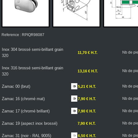
Reference : RPIQR98087
Inox 304 brossé semi-brillant grain
Nb de pi
11,70 € H.T.
320
Inox 316 brossé semi-brillant grain
Nb de pi
13,16 € H.T.
320
Zamac 00 (brut)
Nb de pi
5,21 € H.T.
Zamac 16 (chromé mat)
Nb de pi
7,90 € H.T.
Zamac 17 (chromé brillant)
Nb de pi
7,90 € H.T.
Zamac 19 (aspect inox brossé)
Nb de pi
7,90 € H.T.
Zamac 31 (noir - RAL 9005)
Nb de pi
6,50 € H.T.