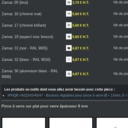
Zamac 00 (brut)
Nb de pi
3,70 € H.T.
Zamac 16 (chromé mat)
Nb de pi
5,60 € H.T.
Zamac 17 (chromé brillant)
Nb de pi
5,60 € H.T.
Zamac 19 (aspect inox brossé)
Nb de pi
5,60 € H.T.
Zamac 31 (noir - RAL 9005)
Nb de pi
4,87 € H.T.
Zamac 32 (blanc - RAL 9016)
Nb de pi
4,87 € H.T.
Zamac 36 (aluminium blanc - RAL
Nb de pi
4,87 € H.T.
9006)
Les produits ou outils dont vous allez avoir besoin avec cette piece :
RPIQR-VNQS45/46/47 - Boulons réglables pour pince à verre Ø = 13mm, D = 
Pince à verre sur plat pour verre épaisseur 8 mm