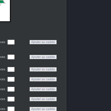
eces
:
eces
:
eces
:
eces
:
eces
:
eces
:
eces
: