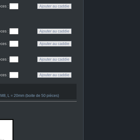
eces
:
eces
:
eces
:
eces
:
eces
:
M8, L = 20mm (boite de 50 pièces)