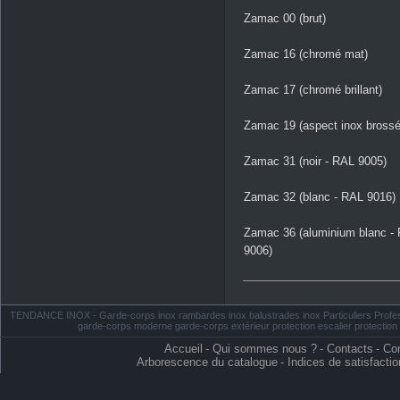
Zamac 00 (brut)
Zamac 16 (chromé mat)
Zamac 17 (chromé brillant)
Zamac 19 (aspect inox brossé
Zamac 31 (noir - RAL 9005)
Zamac 32 (blanc - RAL 9016)
Zamac 36 (aluminium blanc -
9006)
TENDANCE INOX - Garde-corps inox rambardes inox balustrades inox Particuliers Profess
garde-corps moderne garde-corps extérieur protection escalier protectio
Accueil
-
Qui sommes nous ?
-
Contacts
-
Con
Arborescence du catalogue
-
Indices de satisfactio