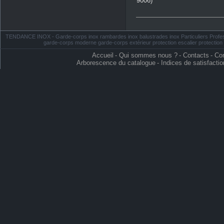
9006)
TENDANCE INOX - Garde-corps inox rambardes inox balustrades inox Particuliers Profess
garde-corps moderne garde-corps extérieur protection escalier protectio
Accueil
-
Qui sommes nous ?
-
Contacts
-
Con
Arborescence du catalogue
-
Indices de satisfactio