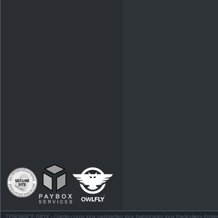
TENDANCE INOX - Garde-corps inox rambardes inox balustrades inox Particuliers Profess