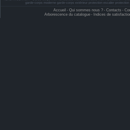
garde-corps moderne garde-corps extérieur protection escalier protectio
Accueil
-
Qui sommes nous ?
-
Contacts
-
Con
Arborescence du catalogue
-
Indices de satisfactio