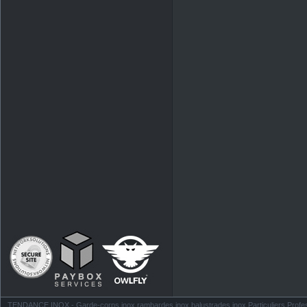
TENDANCE INOX - Garde-corps inox rambardes inox balustrades inox Particuliers Profess