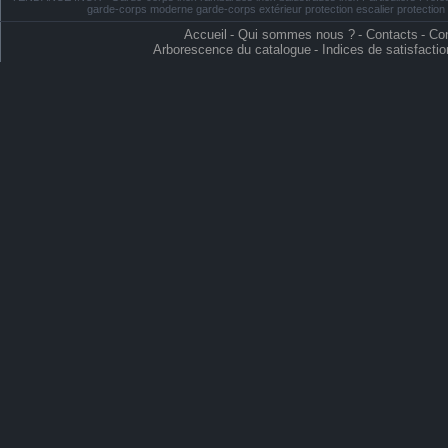
garde-corps moderne garde-corps extérieur protection escalier protectio
Accueil
-
Qui sommes nous ?
-
Contacts
-
Con
Arborescence du catalogue
-
Indices de satisfactio