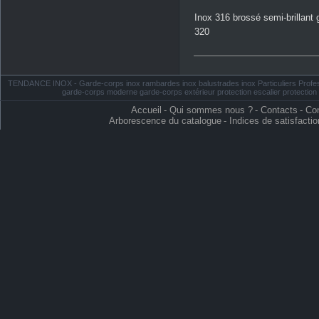
Inox 316 brossé semi-brillant 
320
TENDANCE INOX - Garde-corps inox rambardes inox balustrades inox Particuliers Profess
garde-corps moderne garde-corps extérieur protection escalier protectio
Accueil
-
Qui sommes nous ?
-
Contacts
-
Con
Arborescence du catalogue
-
Indices de satisfactio