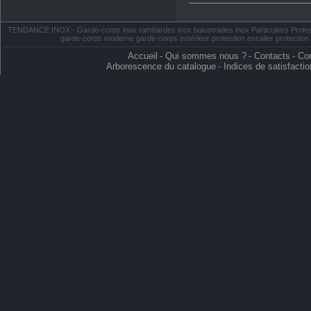
TENDANCE INOX - Garde-corps inox rambardes inox balustrades inox Particuliers Profess
garde-corps moderne garde-corps extérieur protection escalier protectio
Accueil
-
Qui sommes nous ?
-
Contacts
-
Con
Arborescence du catalogue
-
Indices de satisfactio