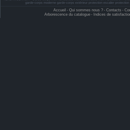
garde-corps moderne garde-corps extérieur protection escalier protectio
Accueil
-
Qui sommes nous ?
-
Contacts
-
Con
Arborescence du catalogue
-
Indices de satisfactio