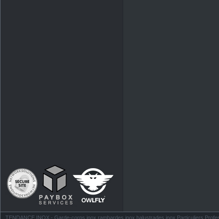
TENDANCE INOX - Garde-corps inox rambardes inox balustrades inox Particuliers Profess