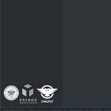
TENDANCE INOX - Garde-corps inox rambardes inox balustrades inox Particuliers Profess