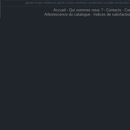
garde-corps moderne garde-corps extérieur protection escalier protectio
Accueil
-
Qui sommes nous ?
-
Contacts
-
Con
Arborescence du catalogue
-
Indices de satisfactio