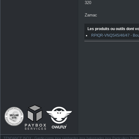
320
Zamac
Les produits ou outils dont vo
RPIQR-VNQS45/46/47 - Boulo
TENDANCE INOX - Garde-corps inox rambardes inox balustrades inox Particuliers Profess