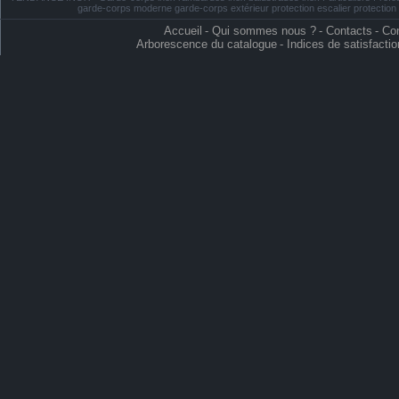
garde-corps moderne garde-corps extérieur protection escalier protectio
Accueil
-
Qui sommes nous ?
-
Contacts
-
Con
Arborescence du catalogue
-
Indices de satisfactio