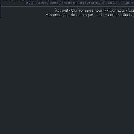
garde-corps moderne garde-corps extérieur protection escalier protectio
Accueil
-
Qui sommes nous ?
-
Contacts
-
Con
Arborescence du catalogue
-
Indices de satisfactio