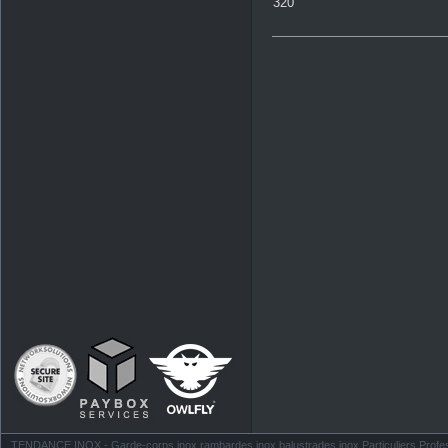
320
TENDANCE INOX - Garde-corps inox rambardes inox balustrades inox Particuliers Profess