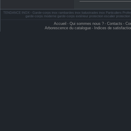
TENDANCE INOX - Garde-corps inox rambardes inox balustrades inox Particuliers Profess
garde-corps moderne garde-corps extérieur protection escalier protectio
Accueil
-
Qui sommes nous ?
-
Contacts
-
Con
Arborescence du catalogue
-
Indices de satisfactio