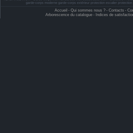
garde-corps moderne garde-corps extérieur protection escalier protectio
Accueil
-
Qui sommes nous ?
-
Contacts
-
Con
Arborescence du catalogue
-
Indices de satisfactio