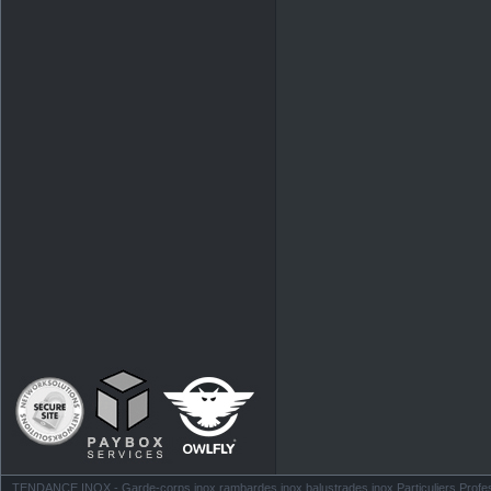
TENDANCE INOX - Garde-corps inox rambardes inox balustrades inox Particuliers Profess