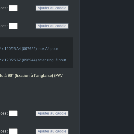
eces
:
eces
:
2 x 120/25 A4 (097622) inox A4 pour
2 x 120/25 AZ (096944) acier zingué pour
 à 90° (fixation à l'anglaise) (PAV
eces
:
eces
: