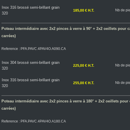
Inox 316 brossé semi-brillant grain
Nb de pi
185,00 € H.T.
320
Poteau intermédiaire avec 2x2 pinces à verre à 90° + 2x2 oeillets pour câ
carrées)
Reference : PFA.PAVC.4PAV4O.A090.CA
Inox 304 brossé semi-brillant grain
Nb de pi
225,00 € H.T.
320
Inox 316 brossé semi-brillant grain
Nb de pi
255,00 € H.T.
320
Poteau intermédiaire avec 2x2 pinces à verre à 180° + 2x2 oeillets pour c
carrées)
Reference : PFA.PAVC.4PAV4O.A180.CA