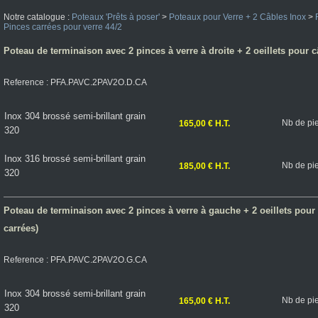
Notre catalogue :
Poteaux 'Prêts à poser'
>
Poteaux pour Verre + 2 Câbles Inox
>
Pinces carrées pour verre 44/2
Poteau de terminaison avec 2 pinces à verre à droite + 2 oeillets pour câ
Reference : PFA.PAVC.2PAV2O.D.CA
Inox 304 brossé semi-brillant grain
Nb de pi
165,00 € H.T.
320
Inox 316 brossé semi-brillant grain
Nb de pi
185,00 € H.T.
320
Poteau de terminaison avec 2 pinces à verre à gauche + 2 oeillets pour c
carrées)
Reference : PFA.PAVC.2PAV2O.G.CA
Inox 304 brossé semi-brillant grain
Nb de pi
165,00 € H.T.
320