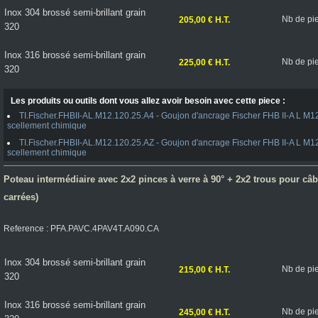
Inox 304 brossé semi-brillant grain
Nb de pi
205,00 € H.T.
320
Inox 316 brossé semi-brillant grain
Nb de pi
225,00 € H.T.
320
Les produits ou outils dont vous allez avoir besoin avec cette piece :
TI.Fischer.FHBII-AL.M12.120.25.A4 - Goujon d'ancrage Fischer FHB II-A L M1
scellement chimique
TI.Fischer.FHBII-AL.M12.120.25.AZ - Goujon d'ancrage Fischer FHB II-A L M1
scellement chimique
Poteau intermédiaire avec 2x2 pinces à verre à 90° + 2x2 trous pour câble
carrées)
Reference : PFA.PAVC.4PAV4T.A090.CA
Inox 304 brossé semi-brillant grain
Nb de pi
215,00 € H.T.
320
Inox 316 brossé semi-brillant grain
Nb de pi
245,00 € H.T.