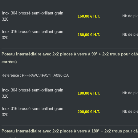
Inox 304 brossé semi-brillant grain
Nb de pi
160,00 € H.T.
320
Inox 316 brossé semi-brillant grain
Nb de pi
180,00 € H.T.
320
Poteau intermédiaire avec 2x2 pinces à verre à 90° + 2x2 trous pour câble
carrées)
Reference : PFF.PAVC.4PAV4T.A090.CA
Inox 304 brossé semi-brillant grain
Nb de pi
180,00 € H.T.
320
Inox 316 brossé semi-brillant grain
Nb de pi
200,00 € H.T.
320
Poteau intermédiaire avec 2x2 pinces à verre à 180° + 2x2 trous pour câbl