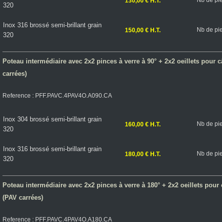
Nb de pi
130,00 € H.T.
320
Inox 316 brossé semi-brillant grain
Nb de pi
150,00 € H.T.
320
Poteau intermédiaire avec 2x2 pinces à verre à 90° + 2x2 oeillets pour câ
carrées)
Reference : PFF.PAVC.4PAV4O.A090.CA
Inox 304 brossé semi-brillant grain
Nb de pi
160,00 € H.T.
320
Inox 316 brossé semi-brillant grain
Nb de pi
180,00 € H.T.
320
Poteau intermédiaire avec 2x2 pinces à verre à 180° + 2x2 oeillets pour c
(PAV carrées)
Reference : PFF.PAVC.4PAV4O.A180.CA