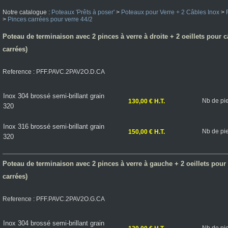
Notre catalogue :
Poteaux 'Prêts à poser'
>
Poteaux pour Verre + 2 Câbles Inox
>
>
Pinces carrées pour verre 44/2
Poteau de terminaison avec 2 pinces à verre à droite + 2 oeillets pour câ
carrées)
Reference : PFF.PAVC.2PAV2O.D.CA
Inox 304 brossé semi-brillant grain
Nb de pi
130,00 € H.T.
320
Inox 316 brossé semi-brillant grain
Nb de pi
150,00 € H.T.
320
Poteau de terminaison avec 2 pinces à verre à gauche + 2 oeillets pour c
carrées)
Reference : PFF.PAVC.2PAV2O.G.CA
Inox 304 brossé semi-brillant grain