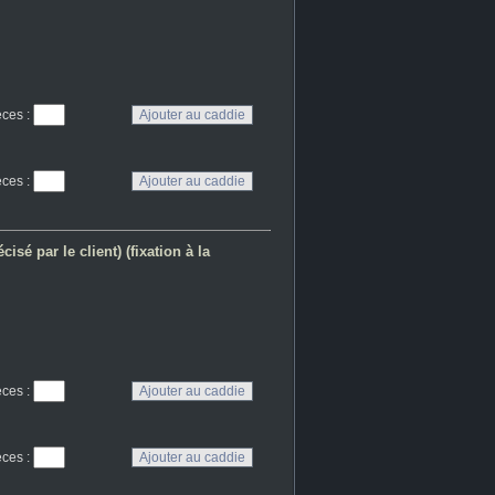
eces
:
eces
:
sé par le client) (fixation à la
eces
:
eces
: