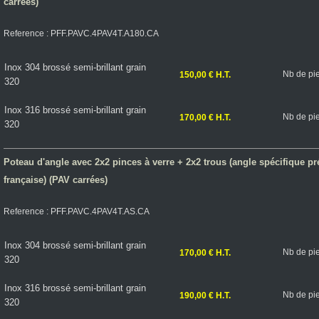
carrées)
Reference : PFF.PAVC.4PAV4T.A180.CA
Inox 304 brossé semi-brillant grain
Nb de pi
150,00 € H.T.
320
Inox 316 brossé semi-brillant grain
Nb de pi
170,00 € H.T.
320
Poteau d'angle avec 2x2 pinces à verre + 2x2 trous (angle spécifique préci
française) (PAV carrées)
Reference : PFF.PAVC.4PAV4T.AS.CA
Inox 304 brossé semi-brillant grain
Nb de pi
170,00 € H.T.
320
Inox 316 brossé semi-brillant grain
Nb de pi
190,00 € H.T.
320