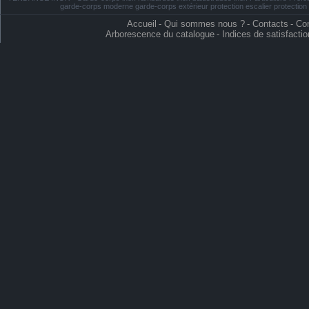
garde-corps moderne garde-corps extérieur protection escalier protectio
Accueil
-
Qui sommes nous ?
-
Contacts
-
Con
Arborescence du catalogue
-
Indices de satisfactio