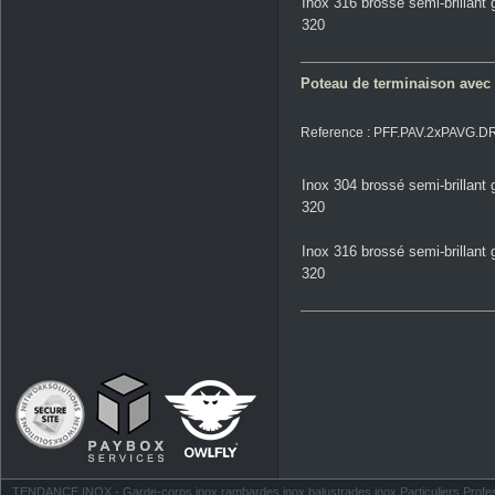
Inox 316 brossé semi-brillant 
320
Poteau de terminaison avec 2
Reference : PFF.PAV.2xPAVG.D
Inox 304 brossé semi-brillant 
320
Inox 316 brossé semi-brillant 
320
TENDANCE INOX - Garde-corps inox rambardes inox balustrades inox Particuliers Profess