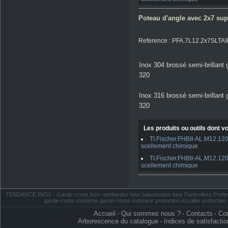
Poteau d'angle avec 2x7 suppo
Reference : PFA.7L12.2x7SLTA
Inox 304 brossé semi-brillant 
320
Inox 316 brossé semi-brillant 
320
Les produits ou outils dont vo
TI.Fischer.FHBII-AL.M12.120
scellement chimique
TI.Fischer.FHBII-AL.M12.120
scellement chimique
TENDANCE INOX - Garde-corps inox rambardes inox balustrades inox Particuliers Profess
garde-corps moderne garde-corps extérieur protection escalier protectio
Accueil
-
Qui sommes nous ?
-
Contacts
-
Con
Arborescence du catalogue
-
Indices de satisfactio