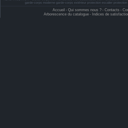
garde-corps moderne garde-corps extérieur protection escalier protectio
Accueil
-
Qui sommes nous ?
-
Contacts
-
Con
Arborescence du catalogue
-
Indices de satisfactio