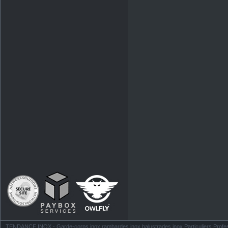
TENDANCE INOX - Garde-corps inox rambardes inox balustrades inox Particuliers Profess