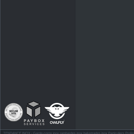
TENDANCE INOX - Garde-corps inox rambardes inox balustrades inox Particuliers Profess