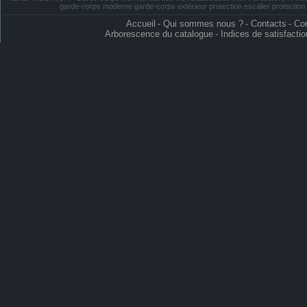
garde-corps moderne garde-corps extérieur protection escalier protectio
Accueil
-
Qui sommes nous ?
-
Contacts
-
Con
Arborescence du catalogue
-
Indices de satisfactio