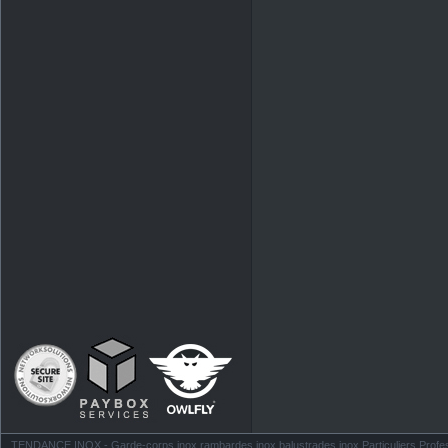
TENDANCE INOX - Garde-corps inox rambardes inox balustrades inox Particuliers Profess