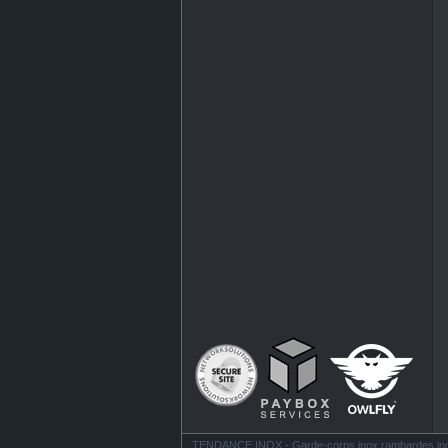
TENDANCE INOX - Garde-corps inox rambardes inox ba