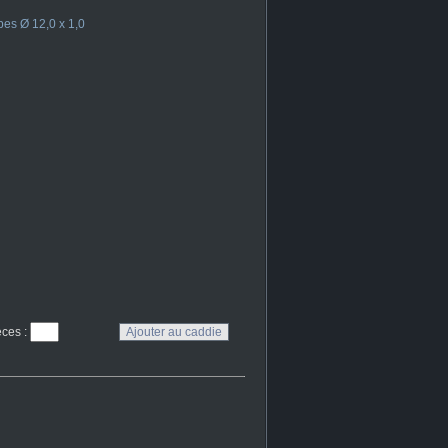
es Ø 12,0 x 1,0
eces
: