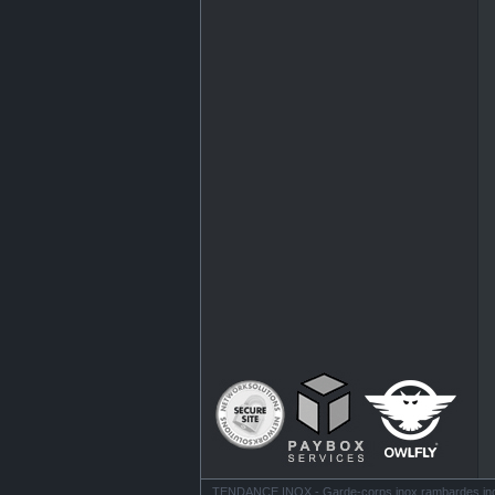
TENDANCE INOX - Garde-corps inox rambardes inox ba