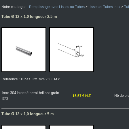
Notre catalogue :
Remplissage avec Lisses ou Tubes
>
Lisses et Tubes inox
>
Tub
Tube Ø 12 x 1,0 longueur 2.5 m
Reference : Tubes.12x1mm.250CM.x
Inox 304 brossé semi-brillant grain
Nb de pi
15,57 € H.T.
320
Tube Ø 12 x 1,0 longueur 5 m