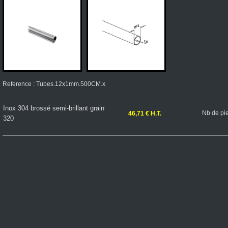
Reference : Tubes.12x1mm.500CM.x
Inox 304 brossé semi-brillant grain
Nb de pi
46,71 € H.T.
320