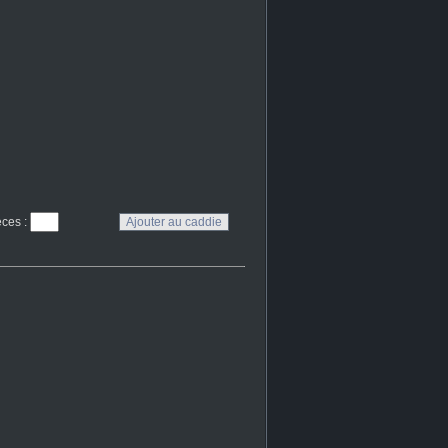
eces
: