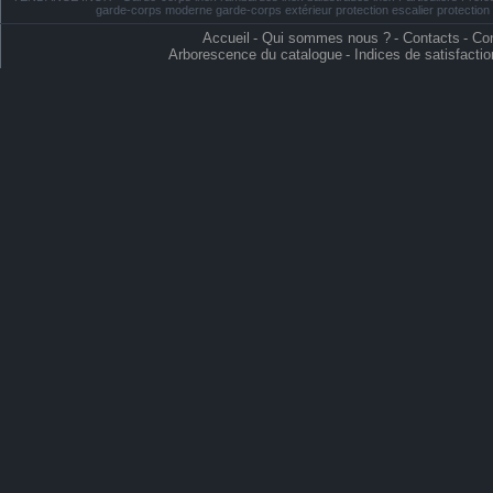
garde-corps moderne garde-corps extérieur protection escalier protectio
Accueil
-
Qui sommes nous ?
-
Contacts
-
Con
Arborescence du catalogue
-
Indices de satisfactio