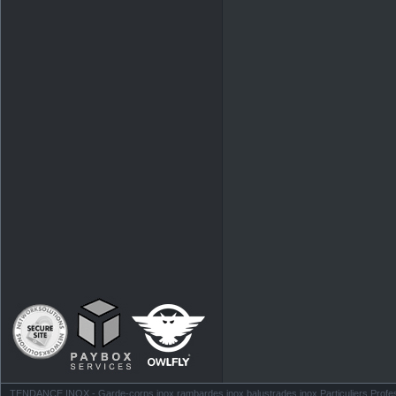
TENDANCE INOX - Garde-corps inox rambardes inox balustrades inox Particuliers Profess