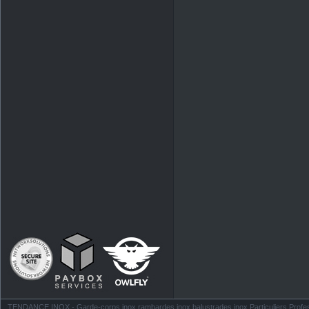
TENDANCE INOX - Garde-corps inox rambardes inox balustrades inox Particuliers Profess