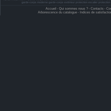
garde-corps moderne garde-corps extérieur protection escalier protectio
Accueil
-
Qui sommes nous ?
-
Contacts
-
Con
Arborescence du catalogue
-
Indices de satisfactio