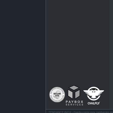
TENDANCE INOX - Garde-corps inox rambardes inox ba