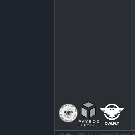
TENDANCE INOX - Garde-corps inox rambardes inox ba