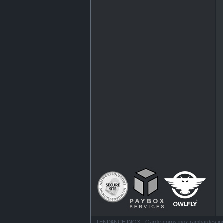
TENDANCE INOX - Garde-corps inox rambardes inox ba