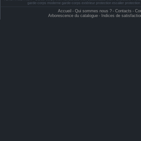
garde-corps moderne garde-corps extérieur protection escalier protectio
Accueil
-
Qui sommes nous ?
-
Contacts
-
Con
Arborescence du catalogue
-
Indices de satisfactio