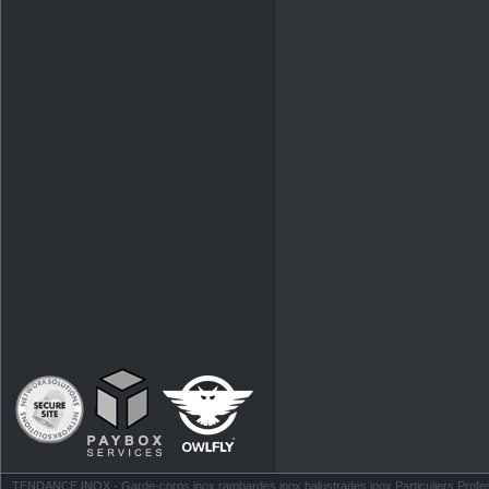
TENDANCE INOX - Garde-corps inox rambardes inox balustrades inox Particuliers Profess